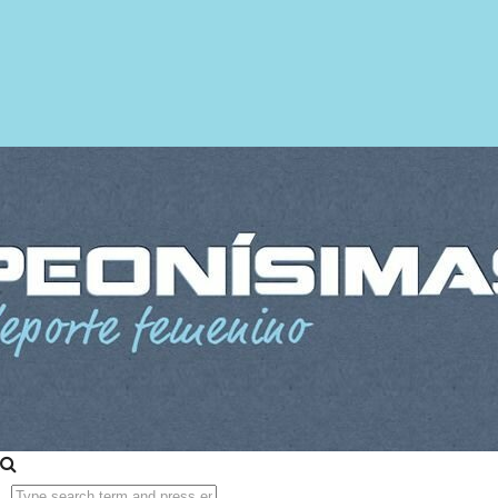
Vídeos
Fotogalerías
Psicología
y
Deporte
En
los
despachos