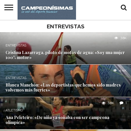
INICIO
DEPORTES
IGUALDAD
ENTREVISTAS
REPORTAJES
VÍDEOS
FOTOGALERÍAS
PSICOLOGÍA
EN LOS
ENTREVISTAS
Y DEPORTE
DESPACHOS
3.8K
ENTREVISTAS
Cristina Lazarraga, piloto de motos de agua: «Soy una mujer
100% motor»
4.4K
ENTREVISTAS
Blanca Manchón: «Las deportistas que hemos sido madres
volvemos más fuertes»
3.8K
1
ATLETISMO
Ana Peleteiro: «De niña ya soñaba con ser campeona
olímpica»