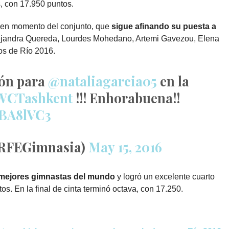
s, con 17.950 puntos.
uen momento del conjunto, que
sigue afinando su puesta a
Alejandra Quereda, Lourdes Mohedano, Artemi Gavezou, Elena
os de Río 2016.
ión para
@nataliagarcia05
en la
WCTashkent
!!! Enhorabuena!!
0BA8lVC3
RFEGimnasia)
May 15, 2016
s mejores gimnastas del mundo
y logró un excelente cuarto
os. En la final de cinta terminó octava, con 17.250.