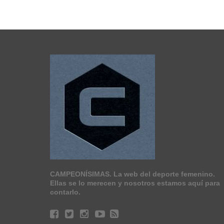
CAMPEONÍSIMAS. La web del deporte femenino.
Ellas se lo merecen y nosotros estamos aquí para
contarlo.