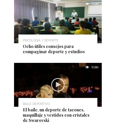
13.9K
PSICOLOGÍA Y DEPORTE
Ocho útiles consejos para
compaginar deporte y estudios
10.8K
BAILE DEPORTIVO
El baile, un deporte de tacones,
maquillaje y vestidos con cristales
de Swarovski