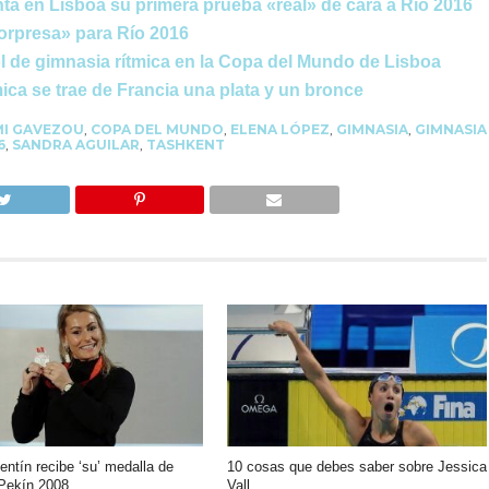
nta en Lisboa su primera prueba «real» de cara a Río 2016
orpresa» para Río 2016
l de gimnasia rítmica en la Copa del Mundo de Lisboa
ica se trae de Francia una plata y un bronce
I GAVEZOU
,
COPA DEL MUNDO
,
ELENA LÓPEZ
,
GIMNASIA
,
GIMNASIA
6
,
SANDRA AGUILAR
,
TASHKENT
entín recibe ‘su’ medalla de
10 cosas que debes saber sobre Jessica
 Pekín 2008
Vall