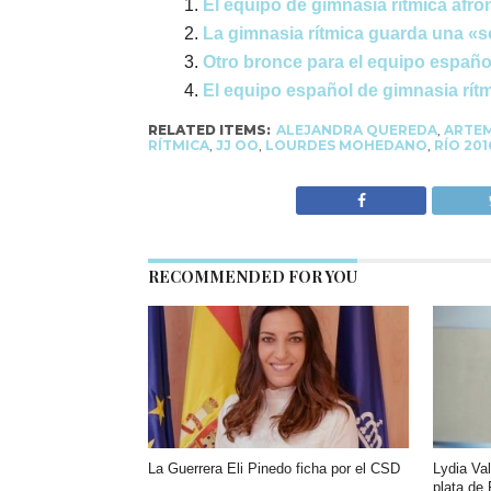
El equipo de gimnasia rítmica afro
La gimnasia rítmica guarda una «s
Otro bronce para el equipo españo
El equipo español de gimnasia rítm
RELATED ITEMS:
ALEJANDRA QUEREDA
,
ARTEM
RÍTMICA
,
JJ OO
,
LOURDES MOHEDANO
,
RÍO 201
RECOMMENDED FOR YOU
La Guerrera Eli Pinedo ficha por el CSD
Lydia Val
plata de