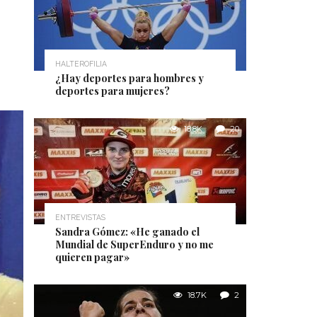
HALTEROFILIA
¿Hay deportes para hombres y
deportes para mujeres?
18.8K
20
ENTREVISTAS
Sandra Gómez: «He ganado el
Mundial de SuperEnduro y no me
quieren pagar»
18.7K
2