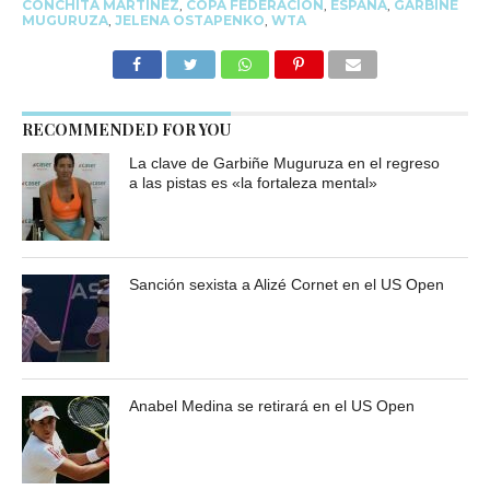
CONCHITA MARTÍNEZ
,
COPA FEDERACIÓN
,
ESPAÑA
,
GARBIÑE
MUGURUZA
,
JELENA OSTAPENKO
,
WTA
RECOMMENDED FOR YOU
La clave de Garbiñe Muguruza en el regreso
a las pistas es «la fortaleza mental»
Sanción sexista a Alizé Cornet en el US Open
Anabel Medina se retirará en el US Open