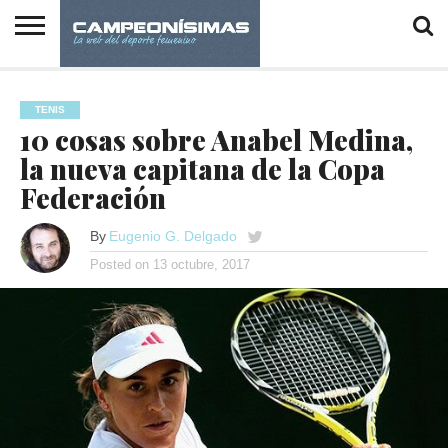
INICIO
DEPORTES
IGUALDAD
ENTREVISTAS
REPORTAJES
VÍDEOS
FOTOGALERÍAS
PSICOLOGÍA
EN LOS
Y DEPORTE
DESPACHOS
TENIS
10 cosas sobre Anabel Medina,
la nueva capitana de la Copa
Federación
By
Eugenio G. Delgado
Posted on
13 octubre, 2017