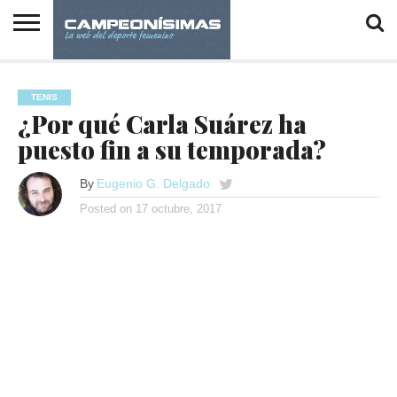
INICIO
DEPORTES
IGUALDAD
ENTREVISTAS
REPORTAJES
VÍDEOS
FOTOGALERÍAS
PSICOLOGÍA
EN LOS
Y DEPORTE
DESPACHOS
TENIS
¿Por qué Carla Suárez ha
puesto fin a su temporada?
By
Eugenio G. Delgado
Posted on
17 octubre, 2017